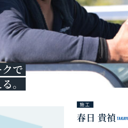
ークで
える。
施工
春日 貴禎
TAKAY